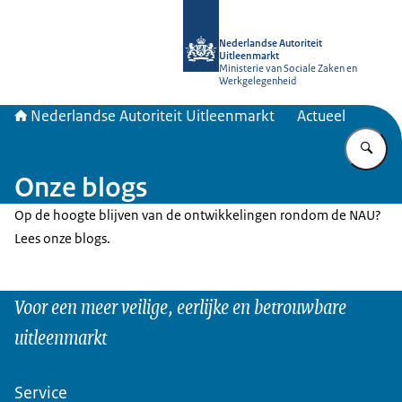
Naar de homepage van Nederlandse A
Nederlandse Autoriteit
Uitleenmarkt
Ministerie van Sociale Zaken en
Werkgelegenheid
Nederlandse Autoriteit Uitleenmarkt
Actueel
Vu
Onze blogs
Op de hoogte blijven van de ontwikkelingen rondom de NAU?
Lees onze blogs.
Voor een meer veilige, eerlijke en betrouwbare
uitleenmarkt
Service